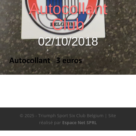
Autocollant
Club
02/10/2018
© 2025 - Triumph Sport Six Club Belgium | Site
réalisé par
Espace Net SPRL