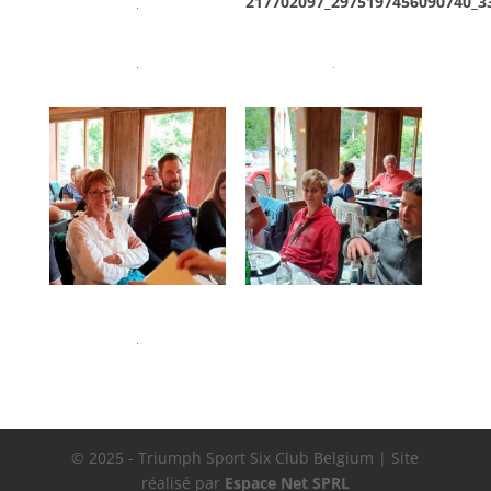
217702097_2975197456090740_3
© 2025 - Triumph Sport Six Club Belgium | Site
réalisé par
Espace Net SPRL