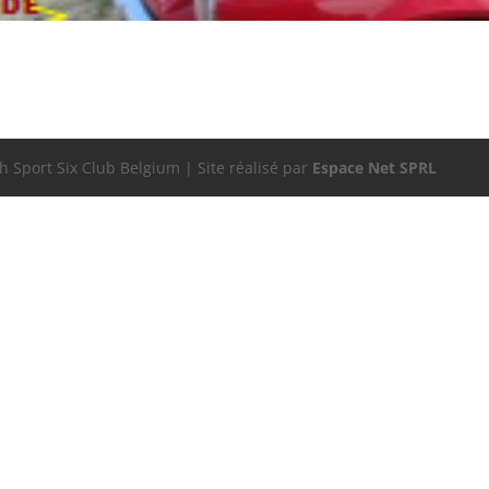
 Sport Six Club Belgium | Site réalisé par
Espace Net SPRL