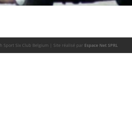
 Sport Six Club Belgium | Site réalisé par
Espace Net SPRL